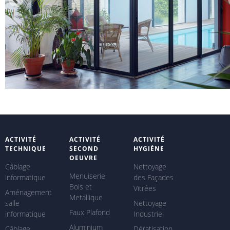
ACTIVITÉ
ACTIVITÉ
ACTIVITÉ
TECHNIQUE
SECOND
HYGIÉNE
OEUVRE
Câblage
Nettoyage
Menuiserie
informatique
des Façades
Bois et
Vitrées
Aménagement
Metallique
salle
Nettoyage
Faux Plafond
informatique
Industriel
Aluminium
Câblage
Dératisation