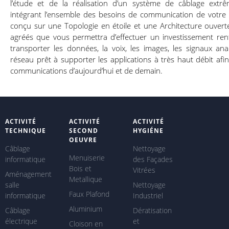
l’étude et de la réalisation d’un système de câblage extr
intégrant l’ensemble des besoins de communication de votre 
conçu sur une Topologie en étoile et une Architecture ouverte
agréés que vous permettra d’effectuer un investissement ren
transporter les données, la voix, les images, les signaux a
réseau prêt à supporter les applications à très haut débit af
communications d’aujourd’hui et de demain.
ACTIVITÉ
ACTIVITÉ
ACTIVITÉ
TECHNIQUE
SECOND
HYGIÉNE
OEUVRE
Câblage
Nettoyage
Menuiserie
informatique
des Façades
Bois et
Vitrées
Aménagement
Metallique
salle
Nettoyage
Faux Plafond
informatique
Industriel
Aluminium
Câblage
Dératisation
électrique
et
Cloison en