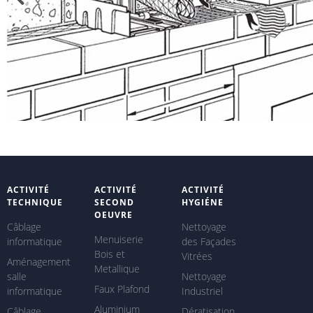
ACTIVITÉ
ACTIVITÉ
ACTIVITÉ
TECHNIQUE
SECOND
HYGIÉNE
OEUVRE
Câblage
Nettoyage
Menuiserie
informatique
des Façades
Bois et
Vitrées
Aménagement
Metallique
salle
Nettoyage
Faux Plafond
informatique
Industriel
Aluminium
Câblage
Dératisation