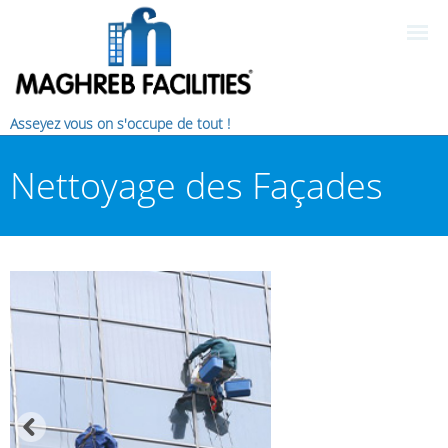
Asseyez vous on s'occupe de tout !
Nettoyage des Façades
Vitrées
Activité Hygiéne