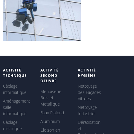
ACTIVITÉ
ACTIVITÉ
ACTIVITÉ
TECHNIQUE
SECOND
HYGIÉNE
OEUVRE
Câblage
Nettoyage
Menuiserie
informatique
des Façades
Bois et
Vitrées
Aménagement
Metallique
salle
Nettoyage
Faux Plafond
informatique
Industriel
Aluminium
Câblage
Dératisation
électrique
et
Cloison en